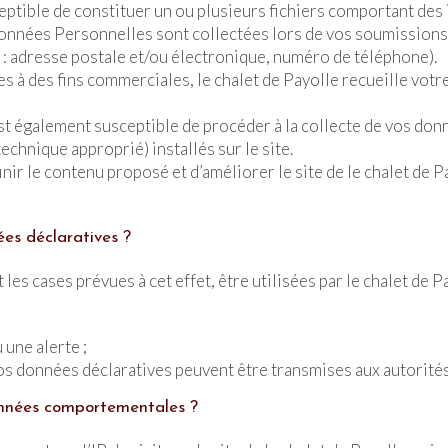
ceptible de constituer un ou plusieurs fichiers comportant des
onnées Personnelles sont collectées lors de vos soumissions
x : adresse postale et/ou électronique, numéro de téléphone).
ées à des fins commerciales, le chalet de Payolle recueille v
 également susceptible de procéder à la collecte de vos donné
echnique approprié) installés sur le site.
r le contenu proposé et d’améliorer le site de le chalet de Pay
ées déclaratives ?
es cases prévues à cet effet, être utilisées par le chalet de P
 une alerte ;
s données déclaratives peuvent être transmises aux autorités
données comportementales ?