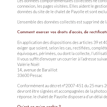
Les données comportementales collectées ne contienn
connexion, les pages visitées. Elles aident le gestio
données du site de le chalet de Payolle et sont exclu
L’ensemble des données collectés est supprimé de la
Comment exercer vos droits d’accès, de rectificat
En application des dispositions des articles 39 et
exiger que soient, selon les cas, rectifiées, complé
équivoques, périmées, ou dont la collecte, l’utilisat
Il vous suffit d’envoyer un courrier à l’adresse suivan
Valérie Noël
14, avenue de Baraillot
33600 Pessac
Conformément au décret n°2007-451 du 25 mars 2007 
devront être signées et accompagnées de la photocopi
réponse. le chalet de Payolle disposera d’un délai 
Qu’est-ce qu’un cookie ?