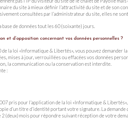
ent pas l’IP du visiteur du site de le chalet de Payolle mais
nnaire du site à mieux définir l’attractivité du site et de son 
sivement consultées par l’administrateur du site, elles ne sont
 base de données tout les 60 (soixante) jours.
ion et d’opposition concernant vos données personnelles ?
 40 de la loi «Informatique & Libertés», vous pouvez demander
tées, mises à jour, verrouillées ou effacées vos données perso
ion, la communication ou la conservation est interdite.
te :
pris pour l’application de la loi «Informatique & Libertés»,
e d’un titre d’identité portant votre signature. La demande de
de 2 (deux) mois pour répondre suivant réception de votre dem